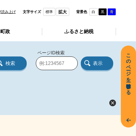
拡大
声読み上げ
文字サイズ
標準
背景色
白
黒
青
町政
ふるさと納税
ページID検索
このページを一時保存する
ペ
ー
ジ
I
D
を
入
力