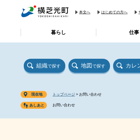
ペ
メ
ー
ニ
本文へ
はじめての方へ
ジ
ュ
の
ー
暮らし
仕事
先
を
頭
飛
で
ば
す
し
。
て
組織
地図
カレ
で探す
で探す
本
文
へ
現在地
トップページ
>
お問い合わせ
お問い合わせ
本
文