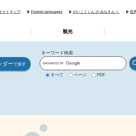
音
サイトマップ
Foreign languages
がいこくじん の みなさん へ
観光
キーワード検索
G
ンダー
o
で探す
o
g
すべて
ページ
PDF
l
e
カ
ス
タ
ム
検
索