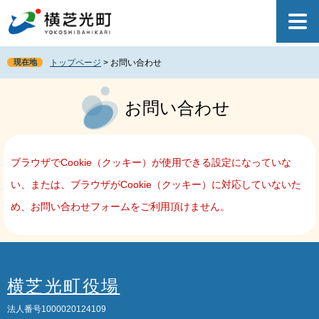
ペ
メ
ー
ニ
ジ
ュ
の
ー
現在地
トップページ
>
お問い合わせ
先
を
頭
飛
本
で
ば
文
お問い合わせ
す
し
。
て
本
文
ブラウザでCookie（クッキー）が使用できる設定になっていな
へ
い、または、ブラウザがCookie（クッキー）に対応していないた
め、お問い合わせフォームをご利用頂けません。
横芝光町役場
法人番号1000020124109