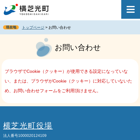
ペ
メ
ー
ニ
ジ
ュ
の
ー
現在地
トップページ
>
お問い合わせ
先
を
頭
飛
本
で
ば
文
お問い合わせ
す
し
。
て
本
文
ブラウザでCookie（クッキー）が使用できる設定になっていな
へ
い、または、ブラウザがCookie（クッキー）に対応していないた
め、お問い合わせフォームをご利用頂けません。
横芝光町役場
法人番号1000020124109