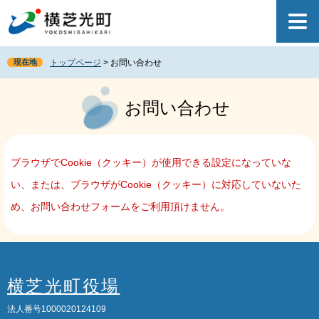
ペ
メ
ー
ニ
ジ
ュ
の
ー
現在地
トップページ
>
お問い合わせ
先
を
頭
飛
本
で
ば
文
お問い合わせ
す
し
。
て
本
文
ブラウザでCookie（クッキー）が使用できる設定になっていな
へ
い、または、ブラウザがCookie（クッキー）に対応していないた
め、お問い合わせフォームをご利用頂けません。
横芝光町役場
法人番号1000020124109