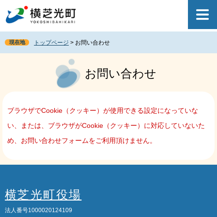
ペ
メ
ー
ニ
ジ
ュ
の
ー
現在地
トップページ
>
お問い合わせ
先
を
頭
飛
本
で
ば
文
お問い合わせ
す
し
。
て
本
文
ブラウザでCookie（クッキー）が使用できる設定になっていな
へ
い、または、ブラウザがCookie（クッキー）に対応していないた
め、お問い合わせフォームをご利用頂けません。
横芝光町役場
法人番号1000020124109