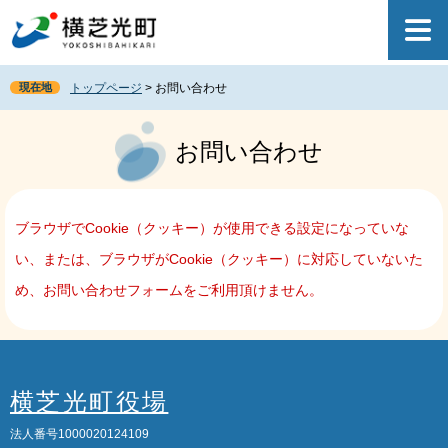
ペ
メ
ー
ニ
ジ
ュ
の
ー
現在地
トップページ
>
お問い合わせ
先
を
頭
飛
本
で
ば
文
お問い合わせ
す
し
。
て
本
文
ブラウザでCookie（クッキー）が使用できる設定になっていな
へ
い、または、ブラウザがCookie（クッキー）に対応していないた
め、お問い合わせフォームをご利用頂けません。
横芝光町役場
法人番号1000020124109