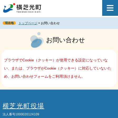
ペ
メ
ー
ニ
ジ
ュ
の
ー
現在地
トップページ
>
お問い合わせ
先
を
頭
飛
本
で
ば
文
お問い合わせ
す
し
。
て
本
文
ブラウザでCookie（クッキー）が使用できる設定になっていな
へ
い、または、ブラウザがCookie（クッキー）に対応していないた
め、お問い合わせフォームをご利用頂けません。
横芝光町役場
法人番号1000020124109