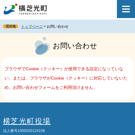
ペ
メ
ー
ニ
ジ
ュ
の
ー
現在地
トップページ
>
お問い合わせ
先
を
頭
飛
本
で
ば
文
お問い合わせ
す
し
。
て
本
文
ブラウザでCookie（クッキー）が使用できる設定になっていな
へ
い、または、ブラウザがCookie（クッキー）に対応していないた
め、お問い合わせフォームをご利用頂けません。
横芝光町役場
法人番号1000020124109