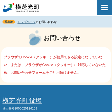
ペ
メ
ー
ニ
ジ
ュ
の
ー
現在地
トップページ
>
お問い合わせ
先
を
頭
飛
本
で
ば
文
お問い合わせ
す
し
。
て
本
文
ブラウザでCookie（クッキー）が使用できる設定になっていな
へ
い、または、ブラウザがCookie（クッキー）に対応していないた
め、お問い合わせフォームをご利用頂けません。
横芝光町役場
法人番号1000020124109